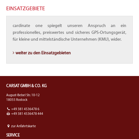
EINSATZGEBIETE
cardinate one spiegelt unseren Anspruch an ein
professionelles, preiswertes und sicheres GPS-Ortungsgerät,
für kleine und mittelständische Unternehmen (KMU), wider.
weiter zu den Einsatzgebieten
CARSAT GMBH & CO. KG
August-Bebel Str. 10-12
18055 Rostock
+49 381 4536478 6
+49 381 4536478 444
zur Anfahrtskarte
SERVICE